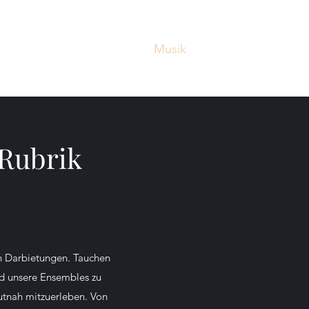
Start
Chöre
Dirigent
Musik
Kontakt
Rubrik
en Darbietungen. Tauchen
nd unsere Ensembles zu
autnah mitzuerleben. Von